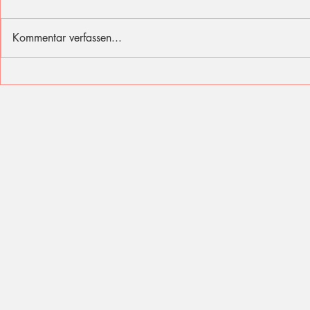
Kommentar verfassen...
Ich fühle mit den Opfern des
Sommer, Son
Berliner Attentats
für diese Fer