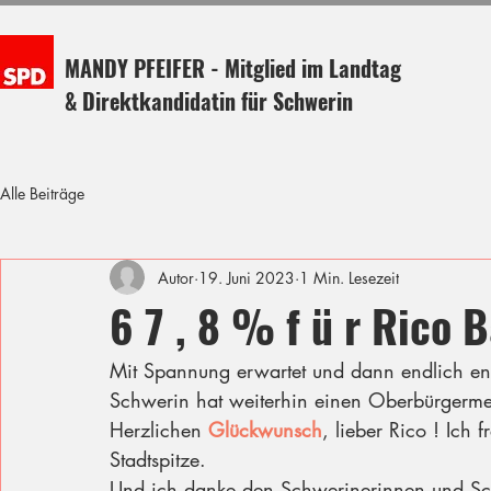
MANDY PFEIFER - Mitglied im Landtag
& Direktkandidatin für Schwerin
Alle Beiträge
Autor
19. Juni 2023
1 Min. Lesezeit
6 7 , 8 % f ü r Rico 
Mit Spannung erwartet und dann endlich en
Schwerin hat weiterhin einen Oberbürgermei
Herzlichen 
Glückwunsch
, lieber Rico ! Ich 
Stadtspitze.
Und ich danke den Schwerinerinnen und Sch