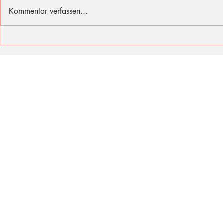
Kommentar verfassen...
Ich fühle mit den Opfern des
Sommer, Son
Berliner Attentats
für diese Fer