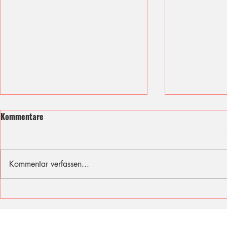
Kommentare
Kommentar verfassen...
Ich fühle mit den Opfern des
Sommer, Son
Berliner Attentats
für diese Fer