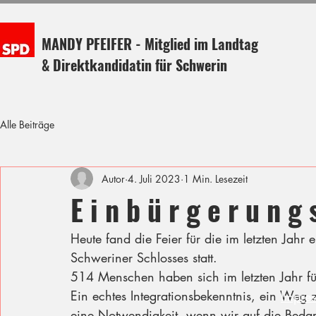
MANDY PFEIFER - Mitglied im Landtag
& Direktkandidatin für Schwerin
Alle Beiträge
Autor
4. Juli 2023
1 Min. Lesezeit
E i n b ü r g e r u n g s
Heute fand die Feier für die im letzten Jah
Schweriner Schlosses statt. 
514 Menschen haben sich im letzten Jahr für
Ein echtes Integrationsbekenntnis, ein Weg z
Impre
eine Notwendigkeit, wenn wir auf die Bedar