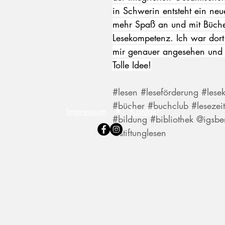
in Schwerin entsteht ein neue
mehr Spaß an und mit Büch
Lesekompetenz. Ich war dort
mir genauer angesehen und 
Tolle Idee!
#lesen
#leseförderung
#lese
#bücher
#buchclub
#lesezeit
Impressum
•
Kontakt
#bildung
#bibliothek
@igsber
@stiftunglesen