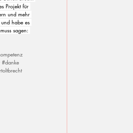
s Projekt für 
ern und mehr 
 und habe es 
muss sagen: 
kompetenz
#danke
toltbrecht