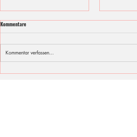
Kommentare
Kommentar verfassen...
Ich fühle mit den Opfern des
Sommer, Son
Berliner Attentats
für diese Fer