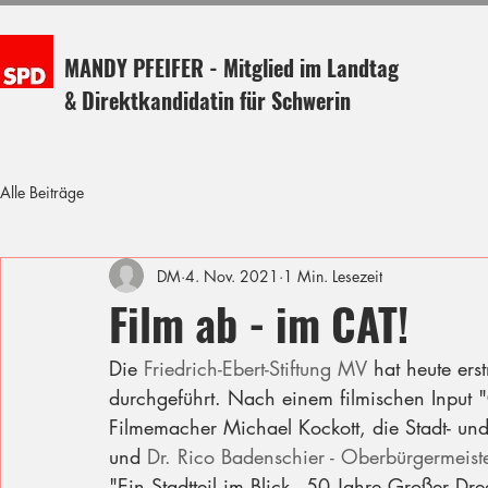
MANDY PFEIFER - Mitglied im Landtag
& Direktkandidatin für Schwerin
Alle Beiträge
DM
4. Nov. 2021
1 Min. Lesezeit
Film ab - im CAT!
Die 
Friedrich-Ebert-Stiftung MV
 hat heute er
durchgeführt. Nach einem filmischen Input 
Filmemacher Michael Kockott, die Stadt- un
und 
Dr. Rico Badenschier - Oberbürgermeist
"Ein Stadtteil im Blick - 50 Jahre Großer Dre