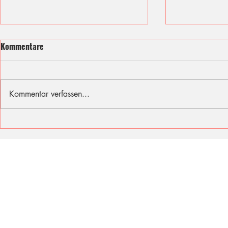
Kommentare
Kommentar verfassen...
Ich fühle mit den Opfern des
Sommer, Son
Berliner Attentats
für diese Fer