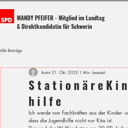
MANDY PFEIFER - Mitglied im Landtag
& Direktkandidatin für Schwerin
Alle Beiträge
Autor
21. Okt. 2022
1 Min. Lesezeit
S t a t i o n ä r e K i 
h i l f e
Ich werde von Fachkräften aus der Kinder- 
dass die Jugendhilfe nicht nur Kita ist.