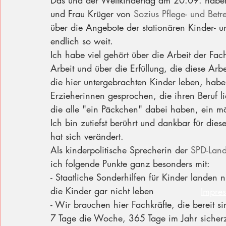
Das und der Weltkindertag am 20.09. habe
und Frau Krüger von 
Sozius Pflege- und Bet
über die Angebote der stationären Kinder- u
endlich so weit.
Ich habe viel gehört über die Arbeit der Fac
Arbeit und über die Erfüllung, die diese Arb
die hier untergebrachten Kinder leben, habe
Erzieherinnen gesprochen, die ihren Beruf l
die alle "ein Päckchen" dabei haben, ein mö
Ich bin zutiefst berührt und dankbar für die
hat sich verändert. 
Als kinderpolitische Sprecherin der 
SPD-Land
ich folgende Punkte ganz besonders mit:
- Staatliche Sonderhilfen für Kinder landen 
die Kinder gar nicht leben
Impre
- Wir brauchen hier Fachkräfte, die bereit 
7 Tage die Woche, 365 Tage im Jahr sicherzus