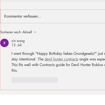
Kommentar verfassen...
Ich fühle mit den Opfern des
Sommer, Son
Sortieren nach:
Aktuell
Berliner Attentats
für diese Fer
xin wang
12. Juli
I went through "Happy Birthday liebes Grundgesetz!" just 
stay intentional. The 
devil hunter contracts
 angle was espec
This fits well with Contracts guide for Devil Hunter Roblox
this.
Gefällt mir
Antworten