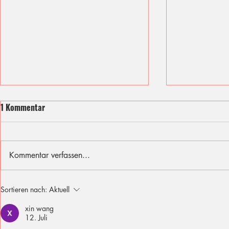
1 Kommentar
Kommentar verfassen...
Ich fühle mit den Opfern des
Sommer, Son
Sortieren nach:
Aktuell
Berliner Attentats
für diese Fer
xin wang
12. Juli