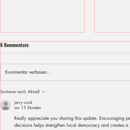
6 Kommentare
Kommentar verfassen...
Ich fühle mit den Opfern des
Sommer, Son
Sortieren nach:
Aktuell
Berliner Attentats
für diese Fer
jerry cook
vor 13 Stunden
Really appreciate you sharing this update. Encouraging pe
decisions helps strengthen local democracy and creates a p