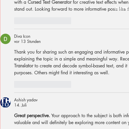
with a 
Cursed Text Generator
 for creative text effects wh
Impre
stand out. Looking forward to more informative posts like t
Gefällt mir
Antworten
Diva Icon
vor 13 Stunden
Thank you for sharing such an engaging and informative post
explaining the topic in a simple and meaningful way. Recen
Translator
 to create and decode symbol-based text, and it h
purposes. Others might find it interesting as well.
Gefällt mir
Antworten
Ashish yadav
14. Juli
Great perspective.
 Your approach to the subject is both info
valuable and will definitely be exploring more content on y