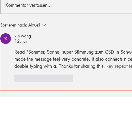
Kommentar verfassen...
Ich fühle mit den Opfern des
Sommer, Son
Sortieren nach:
Aktuell
Berliner Attentats
für diese Fer
xin wang
12. Juli
Read "Sommer, Sonne, super Stimmung zum CSD in Schwe
made the message feel very concrete. It also connects nice
double typing with a. Thanks for sharing this. 
key repeat te
Gefällt mir
Antworten