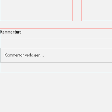
Kommentare
Kommentar verfassen...
Ich fühle mit den Opfern des
Sommer, Son
Berliner Attentats
für diese Fer