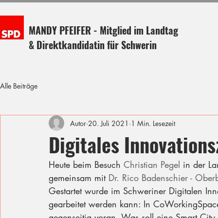
MANDY PFEIFER - Mitglied im Landtag
& Direktkandidatin für Schwerin
Alle Beiträge
Autor
20. Juli 2021
1 Min. Lesezeit
Digitales Innovation
Heute beim Besuch 
Christian Pegel
 in der L
gemeinsam mit 
Dr. Rico Badenschier - Ober
Gestartet wurde im Schweriner Digitalen Inn
gearbeitet werden kann: In CoWorkingSpaces 
gegenseitig voran. Was soll eine Smart City 