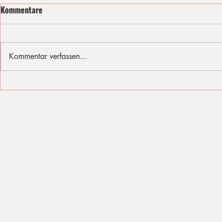
Kommentare
Kommentar verfassen...
Ich fühle mit den Opfern des
Sommer, Son
Berliner Attentats
für diese Fer