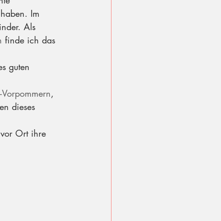
hte 
t haben. Im 
nder. Als 
n
 finde ich das 
es guten 
rg-Vorpommern
, 
en dieses 
vor Ort ihre 