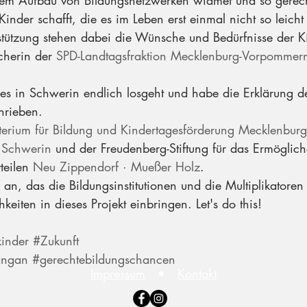
em Aufbau von Bildungsnetzwerken widmet und so gerec
inder schafft, die es im Leben erst einmal nicht so leich
rstützung stehen dabei die Wünsche und Bedürfnisse der Ki
cherin der 
SPD-Landtagsfraktion Mecklenburg-Vorpommer
s es in Schwerin endlich losgeht und habe die Erklärung d
hrieben. 
terium für Bildung und Kindertagesförderung Mecklenbu
 Schwerin
 und der Freudenberg-Stiftung für das Ermöglich
teilen 
Neu Zippendorf · Mueßer Holz
.
 an, das die Bildungsinstitutionen und die Multiplikatoren 
keiten in dieses Projekt einbringen. Let's do this! 
inder
#Zukunft
angan
#gerechtebildungschancen
Impressum
•
Kontakt