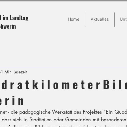
d im Landtag
Home
Aktuelles
Unt
chwerin
1 Min. Lesezeit
 d r a t k i l o m e t e r B i l 
 r i n
net - die pädagogische Werkstatt des Projektes "Ein Quad
t, dass sich in Stadtteilen oder Gemeinden mit besonderen