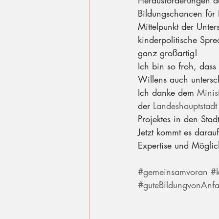
Herausforderungen d
Bildungschancen für K
Mittelpunkt der Unte
kinderpolitische Spre
ganz großartig!
Ich bin so froh, das
Willens auch untersc
Ich danke dem 
Minis
der 
Landeshauptstadt
Projektes in den Stadt
Jetzt kommt es darauf
Expertise und Möglich
#gemeinsamvoran
#k
#guteBildungvonAnf