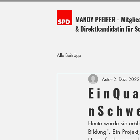
MANDY PFEIFER - Mitglie
& Direktkandidatin für S
Alle Beiträge
Autor
2. Dez. 2022
E i n Q u a
n S c h w e
Heute wurde sie eröff
Bildung". Ein Projek