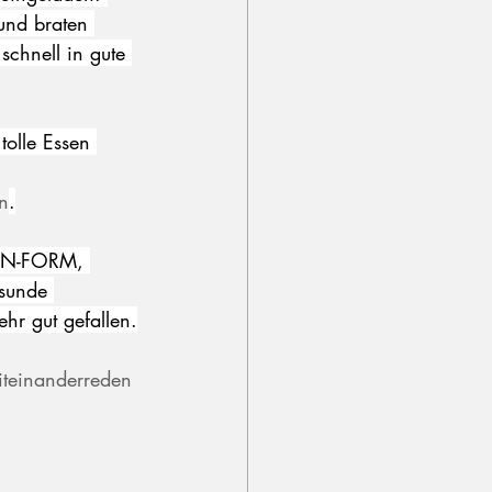
und braten 
chnell in gute 
tolle Essen 
n
.
 IN-FORM, 
esunde 
hr gut gefallen.
teinanderreden