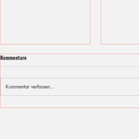
Kommentare
Kommentar verfassen...
Ich fühle mit den Opfern des
Sommer, Son
Berliner Attentats
für diese Fer