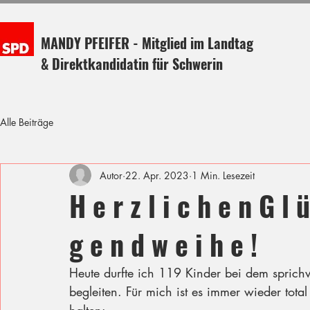
MANDY PFEIFER - Mitglied im Landtag
& Direktkandidatin für Schwerin
Alle Beiträge
Autor
22. Apr. 2023
1 Min. Lesezeit
H e r z l i c h e n G l 
g e n d w e i h e !
Heute durfte ich 119 Kinder bei dem sprich
begleiten. Für mich ist es immer wieder tota