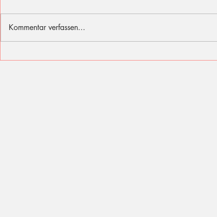
Kommentar verfassen...
Ich fühle mit den Opfern des
Sommer, Son
Berliner Attentats
für diese Fer