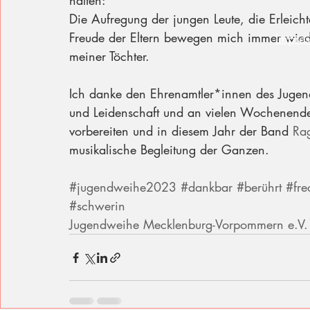
halten: 
Die Aufregung der jungen Leute, die Erleicht
Freude der Eltern bewegen mich immer wied
Impre
meiner Töchter.
Ich danke den Ehrenamtler*innen des Jugend
und Leidenschaft und an vielen Wochenenden
vorbereiten und in diesem Jahr der Band 
Ra
musikalische Begleitung der Ganzen.
#jugendweihe2023
#dankbar
#berührt
#fre
#schwerin
Jugendweihe Mecklenburg-Vorpommern e.V.