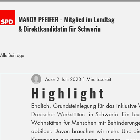
MANDY PFEIFER - Mitglied im Landtag
& Direktkandidatin für Schwerin
Alle Beiträge
Autor
2. Juni 2023
1 Min. Lesezeit
H i g h l i g h t
Endlich. Grundsteinlegung für das inklusive W
Dreescher Werkstätten
  in Schwerin. Ein Leuc
Wohnstätten für Menschen mit Behinderunge
abbildet. Davon brauchen wir mehr. Und di
Kommunen nur gemeinsam stemmen.
Impre