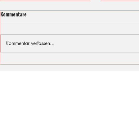
Kommentare
Kommentar verfassen...
Ich fühle mit den Opfern des
Sommer, Son
Berliner Attentats
für diese Fer