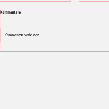
Kommentare
Kommentar verfassen...
Ich fühle mit den Opfern des
Sommer, Son
Berliner Attentats
für diese Fer