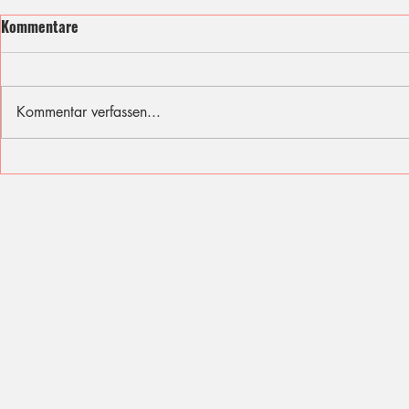
Kommentare
Kommentar verfassen...
Ich fühle mit den Opfern des
Sommer, Son
Berliner Attentats
für diese Fer