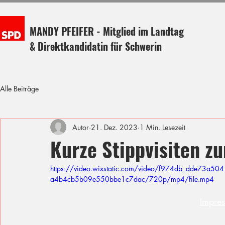
MANDY PFEIFER - Mitglied im Landtag
& Direktkandidatin für Schwerin
Alle Beiträge
Autor
21. Dez. 2023
1 Min. Lesezeit
Kurze Stippvisiten z
https://video.wixstatic.com/video/f974db_dde73a504
a4b4cb5b09e550bbe1c7dac/720p/mp4/file.mp4
Impre