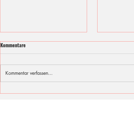
Kommentare
Kommentar verfassen...
Ich fühle mit den Opfern des
Sommer, Son
Berliner Attentats
für diese Fer