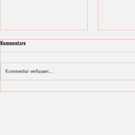
Kommentare
Kommentar verfassen...
Ich fühle mit den Opfern des
Sommer, Son
Berliner Attentats
für diese Fer