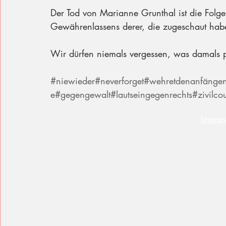
Der Tod von Marianne Grunthal ist die Folg
Gewährenlassens derer, die zugeschaut habe
Wir dürfen niemals vergessen, was damals pa
#niewieder
#neverforget
#wehretdenanfänge
e
#gegengewalt
#lautseingegenrechts
#zivilco
Impre