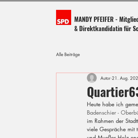
MANDY PFEIFER - Mitglie
& Direktkandidatin für S
Alle Beiträge
Autor
21. Aug. 20
Quartier6
Heute habe ich geme
Badenschier - Oberbü
im Rahmen der Stadtt
viele Gespräche mit t
und Mueßer Holz enga