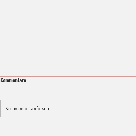
Kommentare
Kommentar verfassen...
Ich fühle mit den Opfern des
Sommer, Son
Berliner Attentats
für diese Fer