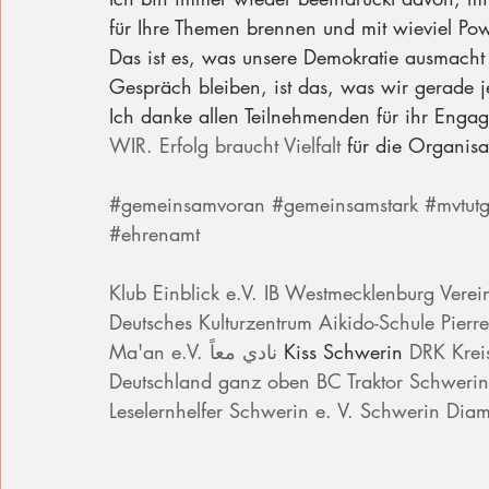
für Ihre Themen brennen und mit wieviel Pow
Das ist es, was unsere Demokratie ausmacht 
Gespräch bleiben, ist das, was wir gerade j
Ich danke allen Teilnehmenden für ihr Enga
WIR. Erfolg braucht Vielfalt
 für die Organisa
#gemeinsamvoran
#gemeinsamstark
#mvtutg
#ehrenamt
Klub Einblick e.V.
IB Westmecklenburg
Verein
Deutsches Kulturzentrum
Aikido-Schule Pier
Ma'an e.V. نادي معاً
 Kiss Schwerin 
DRK Krei
Deutschland ganz oben
BC Traktor Schwerin
Leselernhelfer Schwerin e. V.
Schwerin Dia