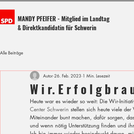
MANDY PFEIFER - Mitglied im Landtag
& Direktkandidatin für Schwerin
Alle Beiträge
Autor
26. Feb. 2023
1 Min. Lesezeit
W i r. E r f o l g b r a u
Heute war es wieder so weit: Die Wir-Initiati
Center Schwerin
 stellen sich heute viele der
Miteinander bunt machen, dafür sorgen, da
und wenn nötig Unterstützung finden und ihre
Ich bin immer wieder beeindruckt davon, mi