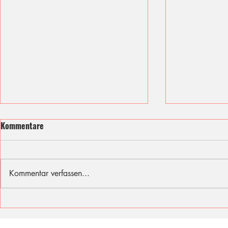
Kommentare
Kommentar verfassen...
Ich fühle mit den Opfern des
Sommer, Son
Berliner Attentats
für diese Fer