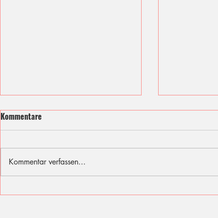
Kommentare
Kommentar verfassen...
Ich fühle mit den Opfern des
Sommer, Son
Berliner Attentats
für diese Fer