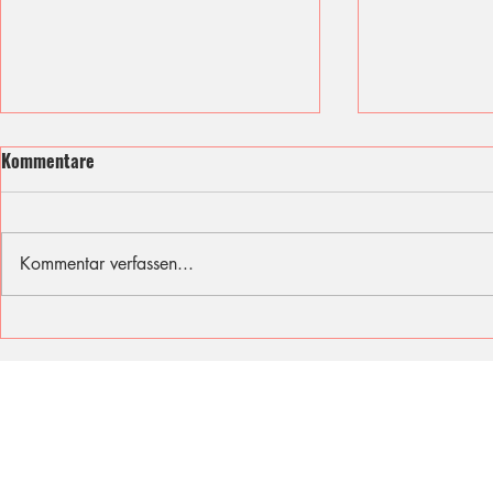
Kommentare
Kommentar verfassen...
Ich fühle mit den Opfern des
Sommer, Son
Berliner Attentats
für diese Fer